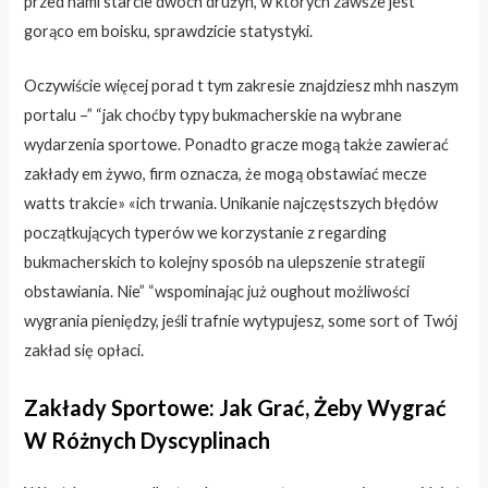
przed nami starcie dwóch drużyn, w których zawsze jest
gorąco em boisku, sprawdzicie statystyki.
Oczywiście więcej porad t tym zakresie znajdziesz mhh naszym
portalu –” “jak choćby typy bukmacherskie na wybrane
wydarzenia sportowe. Ponadto gracze mogą także zawierać
zakłady em żywo, firm oznacza, że ​​mogą obstawiać mecze
watts trakcie» «ich trwania. Unikanie najczęstszych błędów
początkujących typerów we korzystanie z regarding
bukmacherskich to kolejny sposób na ulepszenie strategii
obstawiania. Nie” “wspominając już oughout możliwości
wygrania pieniędzy, jeśli trafnie wytypujesz, some sort of Twój
zakład się opłaci.
Zakłady Sportowe: Jak Grać, Żeby Wygrać
W Różnych Dyscyplinach