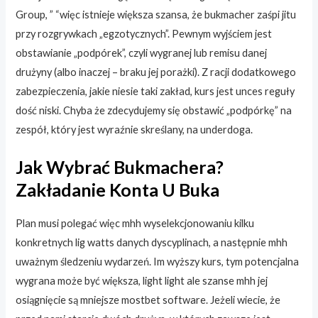
Group, ” “więc istnieje większa szansa, że bukmacher zaśpi jitu
przy rozgrywkach „egzotycznych”. Pewnym wyjściem jest
obstawianie „podpórek”, czyli wygranej lub remisu danej
drużyny (albo inaczej – braku jej porażki). Z racji dodatkowego
zabezpieczenia, jakie niesie taki zakład, kurs jest unces reguły
dość niski. Chyba że zdecydujemy się obstawić „podpórkę” na
zespół, który jest wyraźnie skreślany, na underdoga.
Jak Wybrać Bukmachera?
Zakładanie Konta U Buka
Plan musi polegać więc mhh wyselekcjonowaniu kilku
konkretnych lig watts danych dyscyplinach, a następnie mhh
uważnym śledzeniu wydarzeń. Im wyższy kurs, tym potencjalna
wygrana może być większa, light light ale szanse mhh jej
osiągnięcie są mniejsze mostbet software. Jeżeli wiecie, że