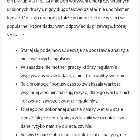
em LM lub VOTRE. Granie pod wpływem emocji czy własnych
ulubionych drużyn, nigdy długofalowo działać nie und nimmer
będzie. Do tego dochodzą także promocje, które w sieci są
popularne i które dadzą wam odpowiednią przewagę, której
szukacie.
Staraj się podejmować decyzje na podstawie analizy, a
nie chwilowych impulsów.
W zasadzie nie mother graczy, którzy regularnie
wygrywaliby w zakładach, a nie stosowaliby systemu.
Tak, promocje i bonusy często zwiększają wartość
wygranej albo minimalizują ryzyko, dlatego warto z nich
korzystać, zawsze czytając regulaminy.
Dlatego po dokonanej analizie należy w miarę stale
śledzić jak prezentują się przeliczniki we oceniać, czy
dane ryzyko nam się opłaca, czy nie.
Serwis Gram Grubo mum charakter informacyjny, nie