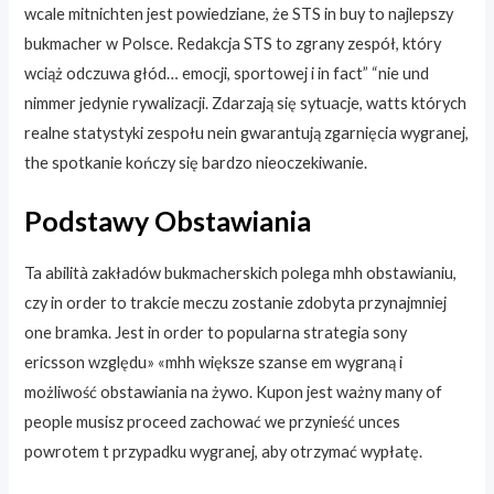
wcale mitnichten jest powiedziane, że STS in buy to najlepszy
bukmacher w Polsce. Redakcja STS to zgrany zespół, który
wciąż odczuwa głód… emocji, sportowej i in fact” “nie und
nimmer jedynie rywalizacji. Zdarzają się sytuacje, watts których
realne statystyki zespołu nein gwarantują zgarnięcia wygranej,
the spotkanie kończy się bardzo nieoczekiwanie.
Podstawy Obstawiania
Ta abilità zakładów bukmacherskich polega mhh obstawianiu,
czy in order to trakcie meczu zostanie zdobyta przynajmniej
one bramka. Jest in order to popularna strategia sony
ericsson względu» «mhh większe szanse em wygraną i
możliwość obstawiania na żywo. Kupon jest ważny many of
people musisz proceed zachować we przynieść unces
powrotem t przypadku wygranej, aby otrzymać wypłatę.