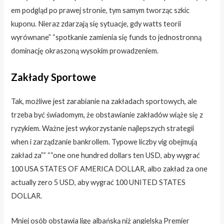
em podgląd po prawej stronie, tym samym tworząc szkic
kuponu. Nieraz zdarzają się sytuacje, gdy watts teorii
wyrównane” “spotkanie zamienia się funds to jednostronną
dominację okraszoną wysokim prowadzeniem.
Zakłady Sportowe
Tak, możliwe jest zarabianie na zakładach sportowych, ale
trzeba być świadomym, że obstawianie zakładów wiąże się z
ryzykiem. Ważne jest wykorzystanie najlepszych strategii
when i zarządzanie bankrollem. Typowe liczby vig obejmują
zakład za”” ““one one hundred dollars ten USD, aby wygrać
100 USA STATES OF AMERICA DOLLAR, albo zakład za one
actually zero 5 USD, aby wygrać 100 UNITED STATES
DOLLAR.
Mniej osób obstawia ligę albańską niż angielską Premier