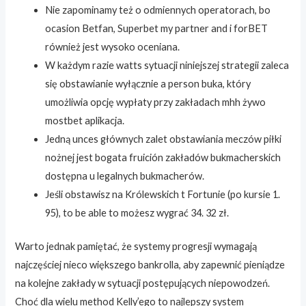
Nie zapominamy też o odmiennych operatorach, bo
ocasion Betfan, Superbet my partner and i forBET
również jest wysoko oceniana.
W każdym razie watts sytuacji niniejszej strategii zaleca
się obstawianie wyłącznie a person buka, który
umożliwia opcję wypłaty przy zakładach mhh żywo
mostbet aplikacja.
Jedną unces głównych zalet obstawiania meczów piłki
nożnej jest bogata fruición zakładów bukmacherskich
dostępna u legalnych bukmacherów.
Jeśli obstawisz na Królewskich t Fortunie (po kursie 1.
95), to be able to możesz wygrać 34. 32 zł.
Warto jednak pamiętać, że systemy progresji wymagają
najczęściej nieco większego bankrolla, aby zapewnić pieniądze
na kolejne zakłady w sytuacji postępujących niepowodzeń.
Choć dla wielu method Kelly’ego to najlepszy system