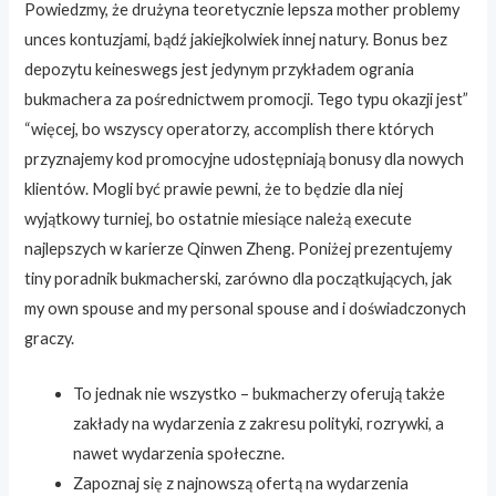
Powiedzmy, że drużyna teoretycznie lepsza mother problemy
unces kontuzjami, bądź jakiejkolwiek innej natury. Bonus bez
depozytu keineswegs jest jedynym przykładem ogrania
bukmachera za pośrednictwem promocji. Tego typu okazji jest”
“więcej, bo wszyscy operatorzy, accomplish there których
przyznajemy kod promocyjne udostępniają bonusy dla nowych
klientów. Mogli być prawie pewni, że to będzie dla niej
wyjątkowy turniej, bo ostatnie miesiące należą execute
najlepszych w karierze Qinwen Zheng. Poniżej prezentujemy
tiny poradnik bukmacherski, zarówno dla początkujących, jak
my own spouse and my personal spouse and i doświadczonych
graczy.
To jednak nie wszystko – bukmacherzy oferują także
zakłady na wydarzenia z zakresu polityki, rozrywki, a
nawet wydarzenia społeczne.
Zapoznaj się z najnowszą ofertą na wydarzenia