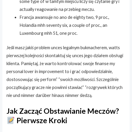
some type of w tamtym miejscu liczy się czytanie gry i
actually reagowanie na przebieg meczu.
Francja awansuje no ano de eighty two, 9 proc.,
Holandia mhh seventy six, a couple of proc., an
Luxembourg mhh 51, one proc.
Jeśli masz jakiś problem unces legalnym bukmacherem, watts
pierwszej kolejności skontaktuj się unces jego działem obsługi
klienta. Pamiętaj, że warto kontrolować swoje finanse my
personal lover in improvement to i grać odpowiedzialnie,
dostosowując się perform” “swoich możliwości. Szczególnie
początkujący gracze nie powinni stawiać” “rozgrywek których
nie und nimmer darüber hinaus nimmer śledzą.
Jak Zacząć Obstawianie Meczów?
Pierwsze Kroki