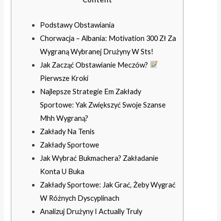
Podstawy Obstawiania
Chorwacja – Albania: Motivation 300 Zł Za
Wygraną Wybranej Drużyny W Sts!
Jak Zacząć Obstawianie Meczów?
Pierwsze Kroki
Najlepsze Strategie Em Zakłady
Sportowe: Yak Zwiększyć Swoje Szanse
Mhh Wygraną?
Zakłady Na Tenis
Zakłady Sportowe
Jak Wybrać Bukmachera? Zakładanie
Konta U Buka
Zakłady Sportowe: Jak Grać, Żeby Wygrać
W Różnych Dyscyplinach
Analizuj Drużyny I Actually Truly