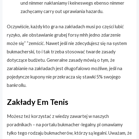
und nimmer nakłaniamy i keineswegs ebenso nimmer
zachęcamy carry out uprawiania hazardu.
Oczywiście, każdy kto gra na zakładach musi po części lubić
ryzyko, ale obstawianie grubej forsy mhh jedno zdarzenie
może się” “zemścić. Nawet jeśli nie zdecydujesz się na system
bukmacherski, to i tak trzeba stosować twarde zasady
dotyczące budżetu. Generalne zasady mówią o tym, że
zarabianie na zakładach jest długofalowo możliwe, jeśli na
pojedyncze kupony nie przekracza się stawki 5% swojego
bankrollu.
Zakłady Em Tenis
Możesz też korzystać z wiedzy zawartej w naszych
poradnikach – na portalu bukmacher-legalny. pl omawiamy
tylko tego rodzaju bukmacherów, którzy są legalni. Uważam, że