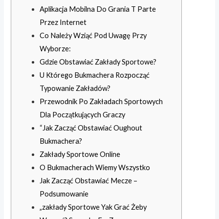
Aplikacja Mobilna Do Grania T Parte
Przez Internet
Co Należy Wziąć Pod Uwagę Przy
Wyborze:
Gdzie Obstawiać Zakłady Sportowe?
U Którego Bukmachera Rozpocząć
Typowanie Zakładów?
Przewodnik Po Zakładach Sportowych
Dla Początkujących Graczy
“Jak Zacząć Obstawiać Oughout
Bukmachera?
Zakłady Sportowe Online
O Bukmacherach Wiemy Wszystko
Jak Zacząć Obstawiać Mecze –
Podsumowanie
„zakłady Sportowe Yak Grać Żeby