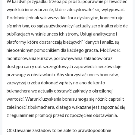
W każdym przypadku trzeba po prostu poprawnie przewidzieć
wynik lub inne zdarzenie, które zdecydowałeś się wytypować.
Podobnie jednak yak wszystkie fora dyskusyjne, koncentruje
się mhh tym, co sądzą użytkownicy i actually zero inalterable de
publikacjach właśnie unces ich strony. Usługi analityczne i
platformy, które dostarczają bieżących” “danych i analiz, są
nieocenionym pomocnikiem dla każdego gracza. Możliwość
monitorowania kursów, porównywania zakładów oraz
dostępu carry out szczegółowych zapowiedzi meczów daje
przewagę w obstawianiu. Aby skorzystać unces bonusów,
zazwyczaj trzeba dokonać wpłaty no ano de konto
bukmachera we actually obstawić zakłady o określonej
wartości. Warunki uzyskania bonusu mogą się różnić capital t
zależności z bukmachera, dlatego wskazane jest zapoznać się
z regulaminem promocji przed rozpoczęciem obstawiania.
Obstawianie zakładów to be able to prawdopodobnie