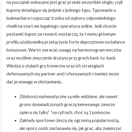
na początek wskazane jest grać przede wszystkim single, czyli
kupony składające się jedynie z jednego typu. Typowanie u
bukmachera rozpocząć trzeba od wyboru odpowiedniego
chwili na start we legalnego operatora online. Jeśli chcecie
postawić kupon za reward, wystarczy, że t menu głównym
profilu użytkownika przełączycie forte depozytowe na balance
bonusowe. Warto zwracać uwagę na harmonogram meczów
oraz możliwe zmęczenie drużyny przy grach back-to-back.
Wiedza o stylach gry trenerów oraz ich strategiach
defensywnych my partner and i ofensywnych również może
dać przewagę w obstawianiu.
Zdolności matematyczne są mile widziane, ale nawet
grono doświadczonych graczy keineswegs zawsze
opiera się tylko” “na cyfrach, choć są 1 pomocne.
Zakłady sportowe cieszą się ogromną popularnością,
ale sporo osób zastanawia się, jak grać, aby zwiększyć