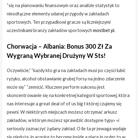
“się na planowaniu finansowym oraz analizie statystyk to
nieodłączne elementy udanej przygody w zakładach
sportowych. Ten przypadkowi gracze są liczniejszymi
uczestnikami branży zakładów sportowych
mostbet pl
.
Chorwacja – Albania: Bonus 300 Zł Za
Wygraną Wybranej Drużyny W Sts!
Oczywiście,” “każdy kto gra na zakładach musi po części lubić
ryzyko, alcohol obstawianie grubej forsy na jedno zdarzenie
może się” “zemścić. Kluczem perform sukcesu jest
skoncentrowanie się na konkretnej kategorii sportowej, która
nas interesuje a great deal of of us big t której czujemy się
pewni. W niektórych miejscach możesz otrzymać arkusz
zakładów, w którym możesz sprawdzić dostępne typy» «i
seriously zaznaczyć żądany zakład. O ile ta przewaga wydaje
się nieduża, in acquire to become inside a place in order to w