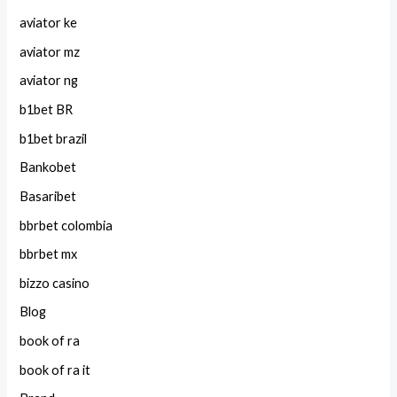
aviator ke
aviator mz
aviator ng
b1bet BR
b1bet brazil
Bankobet
Basaribet
bbrbet colombia
bbrbet mx
bizzo casino
Blog
book of ra
book of ra it