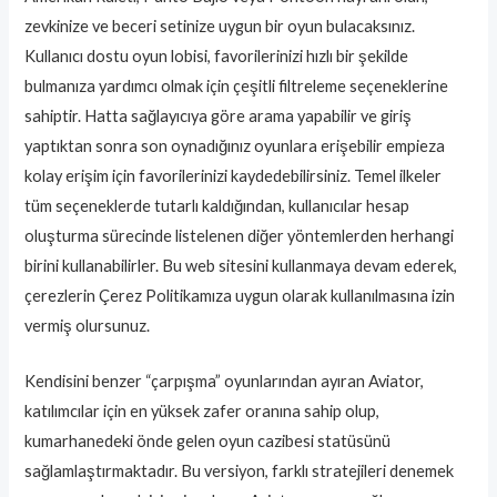
zevkinize ve beceri setinize uygun bir oyun bulacaksınız.
Kullanıcı dostu oyun lobisi, favorilerinizi hızlı bir şekilde
bulmanıza yardımcı olmak için çeşitli filtreleme seçeneklerine
sahiptir. Hatta sağlayıcıya göre arama yapabilir ve giriş
yaptıktan sonra son oynadığınız oyunlara erişebilir empieza
kolay erişim için favorilerinizi kaydedebilirsiniz. Temel ilkeler
tüm seçeneklerde tutarlı kaldığından, kullanıcılar hesap
oluşturma sürecinde listelenen diğer yöntemlerden herhangi
birini kullanabilirler. Bu web sitesini kullanmaya devam ederek,
çerezlerin Çerez Politikamıza uygun olarak kullanılmasına izin
vermiş olursunuz.
Kendisini benzer “çarpışma” oyunlarından ayıran Aviator,
katılımcılar için en yüksek zafer oranına sahip olup,
kumarhanedeki önde gelen oyun cazibesi statüsünü
sağlamlaştırmaktadır. Bu versiyon, farklı stratejileri denemek