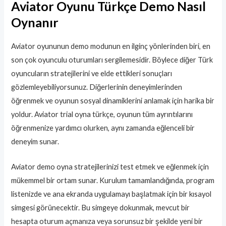
Aviator Oyunu Türkçe Demo Nasıl
Oynanır
Aviator oyununun demo modunun en ilginç yönlerinden biri, en
son çok oyunculu oturumları sergilemesidir. Böylece diğer Türk
oyuncuların stratejilerini ve elde ettikleri sonuçları
gözlemleyebiliyorsunuz. Diğerlerinin deneyimlerinden
öğrenmek ve oyunun sosyal dinamiklerini anlamak için harika bir
yoldur. Aviator trial oyna türkçe, oyunun tüm ayrıntılarını
öğrenmenize yardımcı olurken, aynı zamanda eğlenceli bir
deneyim sunar.
Aviator demo oyna stratejilerinizi test etmek ve eğlenmek için
mükemmel bir ortam sunar. Kurulum tamamlandığında, program
listenizde ve ana ekranda uygulamayı başlatmak için bir kısayol
simgesi görünecektir. Bu simgeye dokunmak, mevcut bir
hesapta oturum açmanıza veya sorunsuz bir şekilde yeni bir