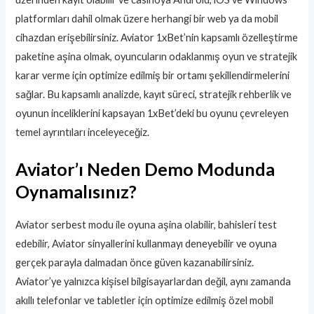
platformları dahil olmak üzere herhangi bir web ya da mobil
cihazdan erişebilirsiniz. Aviator 1xBet’nin kapsamlı özelleştirme
paketine aşina olmak, oyuncuların odaklanmış oyun ve stratejik
karar verme için optimize edilmiş bir ortamı şekillendirmelerini
sağlar. Bu kapsamlı analizde, kayıt süreci, stratejik rehberlik ve
oyunun inceliklerini kapsayan 1xBet’deki bu oyunu çevreleyen
temel ayrıntıları inceleyeceğiz.
Aviator’ı Neden Demo Modunda
Oynamalısınız?
Aviator serbest modu ile oyuna aşina olabilir, bahisleri test
edebilir, Aviator sinyallerini kullanmayı deneyebilir ve oyuna
gerçek parayla dalmadan önce güven kazanabilirsiniz.
Aviator’ye yalnızca kişisel bilgisayarlardan değil, aynı zamanda
akıllı telefonlar ve tabletler için optimize edilmiş özel mobil