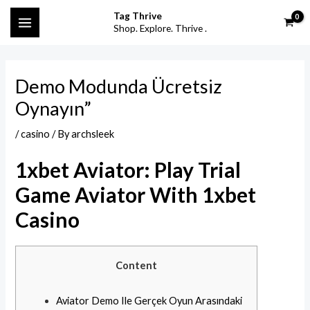
Skip
Post
S
MAIN
Tag Thrive
to
navigation
Shop. Explore. Thrive .
e
MENU
content
a
r
Demo Modunda Ücretsiz
c
Oynayın”
h
f
/
casino
/ By
archsleek
o
1xbet Aviator: Play Trial
r
Game Aviator With 1xbet
:
Casino
Content
Aviator Demo Ile Gerçek Oyun Arasındaki