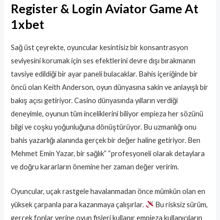
Register & Login Aviator Game At
1xbet
Sağ üst çeyrekte, oyuncular kesintisiz bir konsantrasyon
seviyesini korumak için ses efektlerini devre dışı bırakmanın
tavsiye edildiği bir ayar paneli bulacaklar. Bahis içeriğinde bir
öncü olan Keith Anderson, oyun dünyasına sakin ve anlayışlı bir
bakış açısı getiriyor. Casino dünyasında yılların verdiği
deneyimle, oyunun tüm inceliklerini biliyor empieza her sözünü
bilgi ve coşku yoğunluğuna dönüştürüyor. Bu uzmanlığı onu
bahis yazarlığı alanında gerçek bir değer haline getiriyor. Ben
Mehmet Emin Yazar, bir sağlık” “profesyoneli olarak detaylara
ve doğru kararların önemine her zaman değer veririm.
Oyuncular, uçak rastgele havalanmadan önce mümkün olan en
yüksek çarpanla para kazanmaya çalışırlar.
Bu risksiz sürüm,
gerçek fonlar yerine oyun fişleri kullanır empieza kullanıcıların