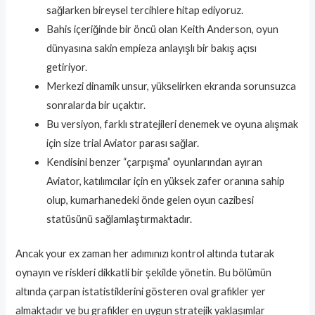
sağlarken bireysel tercihlere hitap ediyoruz.
Bahis içeriğinde bir öncü olan Keith Anderson, oyun
dünyasına sakin empieza anlayışlı bir bakış açısı
getiriyor.
Merkezi dinamik unsur, yükselirken ekranda sorunsuzca
sonralarda bir uçaktır.
Bu versiyon, farklı stratejileri denemek ve oyuna alışmak
için size trial Aviator parası sağlar.
Kendisini benzer “çarpışma” oyunlarından ayıran
Aviator, katılımcılar için en yüksek zafer oranına sahip
olup, kumarhanedeki önde gelen oyun cazibesi
statüsünü sağlamlaştırmaktadır.
Ancak your ex zaman her adımınızı kontrol altında tutarak
oynayın ve riskleri dikkatli bir şekilde yönetin. Bu bölümün
altında çarpan istatistiklerini gösteren oval grafikler yer
almaktadır ve bu grafikler en uygun stratejik yaklaşımlar