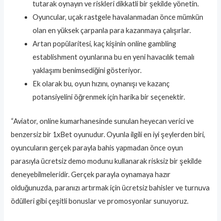
tutarak oynayın ve riskleri dikkatli bir şekilde yönetin.
Oyuncular, uçak rastgele havalanmadan önce mümkün
olan en yüksek çarpanla para kazanmaya çalışırlar.
Artan popülaritesi, kaç kişinin online gambling
establishment oyunlarına bu en yeni havacılık temalı
yaklaşımı benimsediğini gösteriyor.
Ek olarak bu, oyun hızını, oynanışı ve kazanç
potansiyelini öğrenmek için harika bir seçenektir.
“Aviator, online kumarhanesinde sunulan heyecan verici ve
benzersiz bir 1xBet oyunudur. Oyunla ilgili en iyi şeylerden biri,
oyuncuların gerçek parayla bahis yapmadan önce oyun
parasıyla ücretsiz demo modunu kullanarak risksiz bir şekilde
deneyebilmeleridir. Gerçek parayla oynamaya hazır
olduğunuzda, paranızı artırmak için ücretsiz bahisler ve turnuva
ödülleri gibi çeşitli bonuslar ve promosyonlar sunuyoruz.