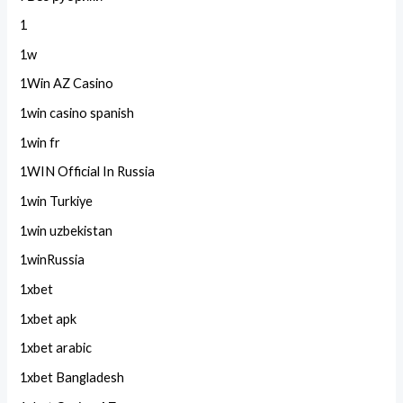
1
1w
1Win AZ Casino
1win casino spanish
1win fr
1WIN Official In Russia
1win Turkiye
1win uzbekistan
1winRussia
1xbet
1xbet apk
1xbet arabic
1xbet Bangladesh