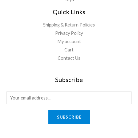
Quick Links
Shipping & Return Policies
Privacy Policy
My account
Cart
Contact Us
Subscribe
E
m
a
SUBSCRIBE
i
l
*