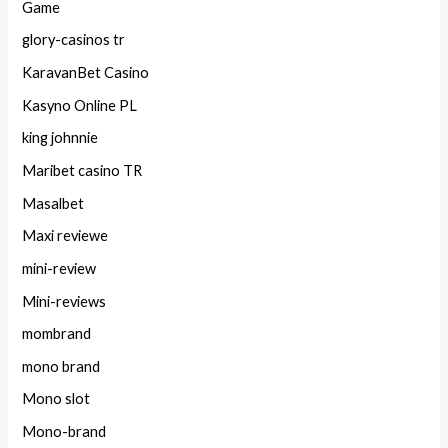
Game
glory-casinos tr
KaravanBet Casino
Kasyno Online PL
king johnnie
Maribet casino TR
Masalbet
Maxi reviewe
mini-review
Mini-reviews
mombrand
mono brand
Mono slot
Mono-brand