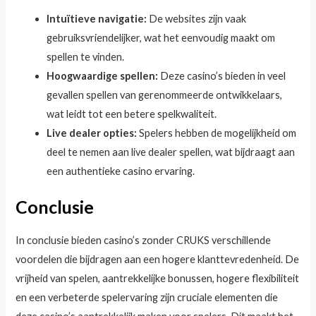
Intuïtieve navigatie:
De websites zijn vaak
gebruiksvriendelijker, wat het eenvoudig maakt om
spellen te vinden.
Hoogwaardige spellen:
Deze casino’s bieden in veel
gevallen spellen van gerenommeerde ontwikkelaars,
wat leidt tot een betere spelkwaliteit.
Live dealer opties:
Spelers hebben de mogelijkheid om
deel te nemen aan live dealer spellen, wat bijdraagt aan
een authentieke casino ervaring.
Conclusie
In conclusie bieden casino’s zonder CRUKS verschillende
voordelen die bijdragen aan een hogere klanttevredenheid. De
vrijheid van spelen, aantrekkelijke bonussen, hogere flexibiliteit
en een verbeterde spelervaring zijn cruciale elementen die