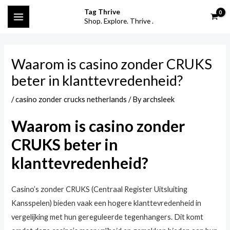
Skip
Post
S
MAIN
Tag Thrive
to
navigation
Shop. Explore. Thrive .
e
MENU
content
a
r
Waarom is casino zonder CRUKS
c
beter in klanttevredenheid?
h
f
/
casino zonder crucks netherlands
/ By
archsleek
o
Waarom is casino zonder
r
CRUKS beter in
:
klanttevredenheid?
Casino’s zonder CRUKS (Centraal Register Uitsluiting
Kansspelen) bieden vaak een hogere klanttevredenheid in
vergelijking met hun gereguleerde tegenhangers. Dit komt