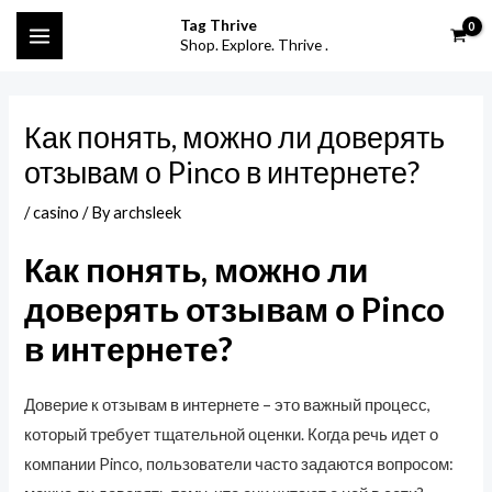
Skip
Post
S
MAIN
Tag Thrive
to
navigation
Shop. Explore. Thrive .
e
MENU
content
a
r
Как понять, можно ли доверять
c
отзывам о Pinco в интернете?
h
f
/
casino
/ By
archsleek
o
Как понять, можно ли
r
доверять отзывам о Pinco
:
в интернете?
Доверие к отзывам в интернете – это важный процесс,
который требует тщательной оценки. Когда речь идет о
компании Pinco, пользователи часто задаются вопросом: