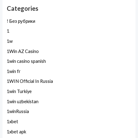
Categories
! Без рубрики
1
1w
1Win AZ Casino
1win casino spanish
1win fr
1WIN Official In Russia
1win Turkiye
1win uzbekistan
1winRussia
1xbet
1xbet apk