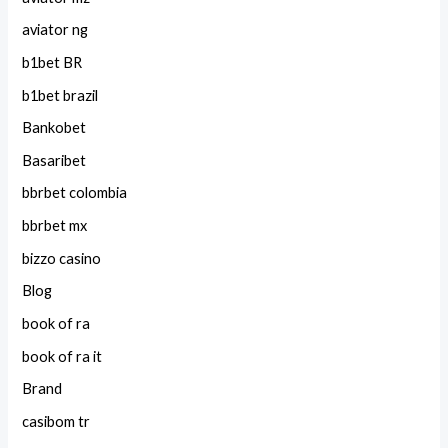
aviator ng
b1bet BR
b1bet brazil
Bankobet
Basaribet
bbrbet colombia
bbrbet mx
bizzo casino
Blog
book of ra
book of ra it
Brand
casibom tr