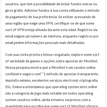
usuários, que tem a possibilidade de incluir fundos extras ou
giros grátis. Adicione fundos à sua conta utilizando o método
de pagamento de tua preferência. Se estiver acessando de
uma região que exige uma VPN, certifique-se de que some
sort of VPN esteja ativada durante esta edad. Registros via
móvil exigem um número de telefone, enquanto registros por
email pedem informações pessoais mais detalhadas.
Com sua conta pronta e bônus resgatado, explore some sort
of variedade de games e opções sobre apostas do Mostbet.
Nossa pesquisa mostra que a Mostbet é um cassino online
confiável e seguro com” “1 método de apostas transparente,
depósito mínimo, excelentes serviços electronic criptografia
SSL. Embora entendamos que operating system slots online
são a categoria de jogo mais notable em todos operating
system cassinos online, ainda estamos surpresos com a
quantidade para escolha que some sort of Mostbet oferece.