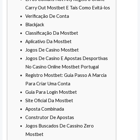
Carry Out Mostbet E Tais Como Evitá-los
Verificação De Conta
Blackjack
Classificação Da Mostbet
Aplicativo Da Mostbet
Jogos De Casino Mostbet
Jogos De Casino E Apostas Desportivas
No Casino Online Mostbet Portugal
Registro Mostbet: Guia Passo A Marcia
Para Criar Uma Conta
Guia Para Login Mostbet
Site Oficial Da Mostbet
Aposta Combinada
Construtor De Apostas
Jogos Buscados De Cassino Zero
Mostbet