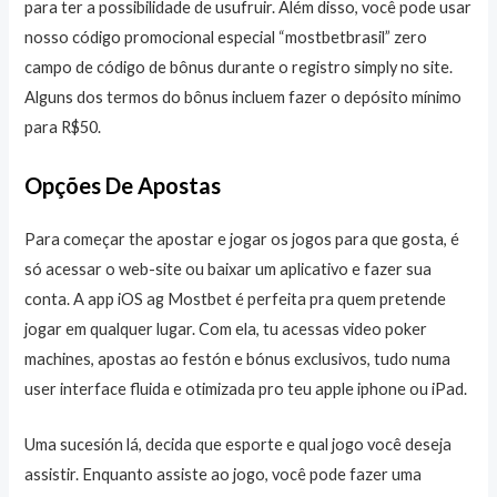
para ter a possibilidade de usufruir. Além disso, você pode usar
nosso código promocional especial “mostbetbrasil” zero
campo de código de bônus durante o registro simply no site.
Alguns dos termos do bônus incluem fazer o depósito mínimo
para R$50.
Opções De Apostas
Para começar the apostar e jogar os jogos para que gosta, é
só acessar o web-site ou baixar um aplicativo e fazer sua
conta. A app iOS ag Mostbet é perfeita pra quem pretende
jogar em qualquer lugar. Com ela, tu acessas video poker
machines, apostas ao festón e bónus exclusivos, tudo numa
user interface fluida e otimizada pro teu apple iphone ou iPad.
Uma sucesión lá, decida que esporte e qual jogo você deseja
assistir. Enquanto assiste ao jogo, você pode fazer uma