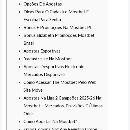
Opções De Apostas
Dicas Para O Cadastro Mostbet E
Escolha Para Senha
Bónus E Promoções Na Mostbet Pt
Bônus Elizabeth Promoções Mostbet
Brasil
Apostas Esportivas
“cadastre-se Na Mostbet
Apostas Desportivas Electronic
Mercados Disponíveis
Como Acessar The Mostbet Pelo Web
Site Móvel
Apostas Na Liga 2 Campeões 2025/26 Na
Mostbet – Mercados, Previsões E Últimas
Odds
Como Apostar Na Mostbet?
Erros Comuns Not Any Registro Online