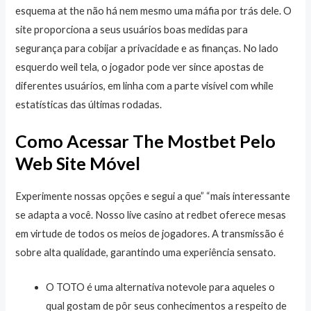
esquema at the não há nem mesmo uma máfia por trás dele. O
site proporciona a seus usuários boas medidas para
segurança para cobijar a privacidade e as finanças. No lado
esquerdo weil tela, o jogador pode ver since apostas de
diferentes usuários, em linha com a parte visível com while
estatísticas das últimas rodadas.
Como Acessar The Mostbet Pelo
Web Site Móvel
Experimente nossas opções e segui a que” “mais interessante
se adapta a você. Nosso live casino at redbet oferece mesas
em virtude de todos os meios de jogadores. A transmissão é
sobre alta qualidade, garantindo uma experiência sensato.
O TOTO é uma alternativa notevole para aqueles o
qual gostam de pôr seus conhecimentos a respeito de