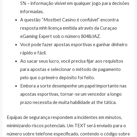
5% – informação visível em qualquer jogo para decisões
informadas.
A questão “Mostbet Casino é confiável” encontra
resposta mhh licença emitida através da Curaçao
eGaming Expert sob o número 8048/JAZ.
Você pode fazer apostas esportivas e ganhar dinheiro
rápido e fácil.
Ao sacar seus lucro, você precisa fijar aos requisitos
para apostas e selecionar o método de pagamento
pelo que o primeiro depósito foi feito.
Embora a sorte desempenhe um papel importante nas
apostas esportivas, tornar-se um vencedor a longo
prazo necessita de muita habilidade at the tática.
Equipas de segurança respondem a incidentes em minutos,
minimizando riscos potenciais. Um TEXT será enviado para o
número sobre telefone especificado, contendo o código sobre