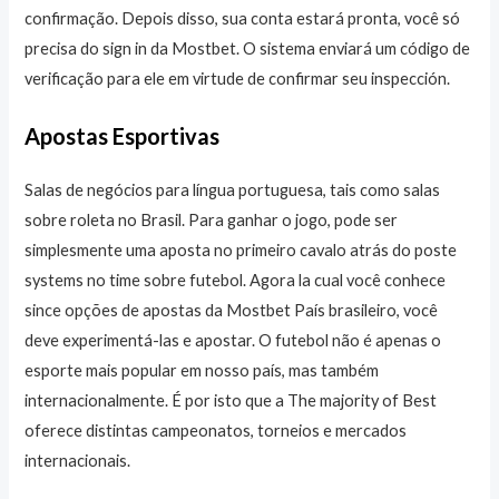
confirmação. Depois disso, sua conta estará pronta, você só
precisa do sign in da Mostbet. O sistema enviará um código de
verificação para ele em virtude de confirmar seu inspección.
Apostas Esportivas
Salas de negócios para língua portuguesa, tais como salas
sobre roleta no Brasil. Para ganhar o jogo, pode ser
simplesmente uma aposta no primeiro cavalo atrás do poste
systems no time sobre futebol. Agora la cual você conhece
since opções de apostas da Mostbet País brasileiro, você
deve experimentá-las e apostar. O futebol não é apenas o
esporte mais popular em nosso país, mas também
internacionalmente. É por isto que a The majority of Best
oferece distintas campeonatos, torneios e mercados
internacionais.