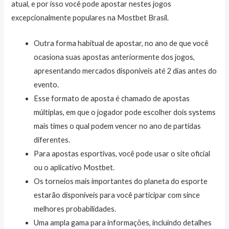
atual, e por isso você pode apostar nestes jogos
excepcionalmente populares na Mostbet Brasil.
Outra forma habitual de apostar, no ano de que você
ocasiona suas apostas anteriormente dos jogos,
apresentando mercados disponíveis até 2 dias antes do
evento.
Esse formato de aposta é chamado de apostas
múltiplas, em que o jogador pode escolher dois systems
mais times o qual podem vencer no ano de partidas
diferentes.
Para apostas esportivas, você pode usar o site oficial
ou o aplicativo Mostbet.
Os torneios mais importantes do planeta do esporte
estarão disponíveis para você participar com since
melhores probabilidades.
Uma ampla gama para informações, incluindo detalhes