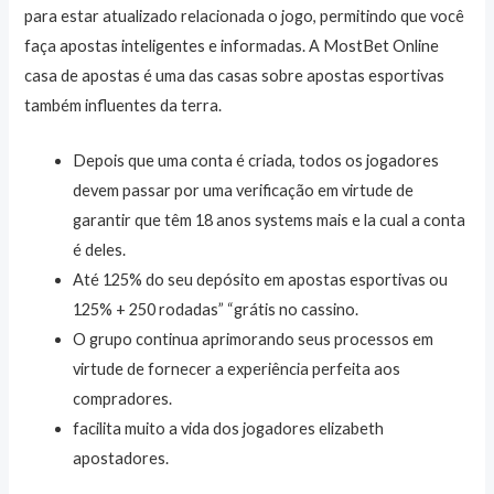
para estar atualizado relacionada o jogo, permitindo que você
faça apostas inteligentes e informadas. A MostBet Online
casa de apostas é uma das casas sobre apostas esportivas
também influentes da terra.
Depois que uma conta é criada, todos os jogadores
devem passar por uma verificação em virtude de
garantir que têm 18 anos systems mais e la cual a conta
é deles.
Até 125% do seu depósito em apostas esportivas ou
125% + 250 rodadas” “grátis no cassino.
O grupo continua aprimorando seus processos em
virtude de fornecer a experiência perfeita aos
compradores.
facilita muito a vida dos jogadores elizabeth
apostadores.