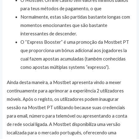
O MostBet On line casino tem valores mínimos baixos
para teus métodos de pagamento, o que
Normalmente, estas são partidas bastante longas com
momentos emocionantes que são bastante
interessantes de descender.
O “Express Booster” é uma promoção da Mostbet PT
que proporciona um bónus adicional aos jogadores la
cual fazem apostas acumuladas (também conhecidas
como apostas múltiplas systems “expresso”).
Ainda desta maneira, a Mostbet apresenta vindo a mexer
continuamente para aprimorar a experiência 2 utilizadores
móveis. Após o registo, os utilizadores podem inaugurar
sessão na Mostbet PT utilizando because suas credenciais
para email, número para telemóvel ou apresentando a conta
de rede social ligada. A Mostbet disponibiliza uma versão
localizada para o mercado português, oferecendo uma