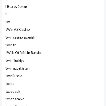
! Без рубрики
1
1w
1Win AZ Casino
1win casino spanish
1win fr
1WIN Official In Russia
1win Turkiye
1win uzbekistan
1winRussia
1xbet
1xbet apk
1xbet arabic