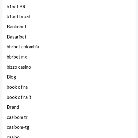
b1bet BR
b1bet brazil
Bankobet
Basaribet
bbrbet colombia
bbrbet mx
bizzo casino
Blog
book of ra
book of ra it
Brand
casibom tr
casibom-tg
casino