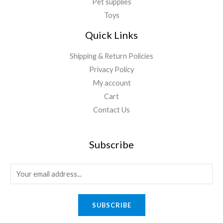
Pet supplies
Toys
Quick Links
Shipping & Return Policies
Privacy Policy
My account
Cart
Contact Us
Subscribe
E
m
a
SUBSCRIBE
i