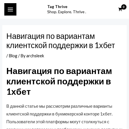
Skip
Post
S
MAIN
Tag Thrive
to
navigation
Shop. Explore. Thrive .
e
MENU
content
a
r
Навигация по вариантам
c
клиентской поддержки в 1хбет
h
f
/
Blog
/ By
archsleek
o
Навигация по вариантам
r
клиентской поддержки в
:
1хбет
В данной статье мы рассмотрим различные варианты
клиентской поддержки в букмекерской конторе 1хбет.
Пользователи этой платформы могут столкнуться с