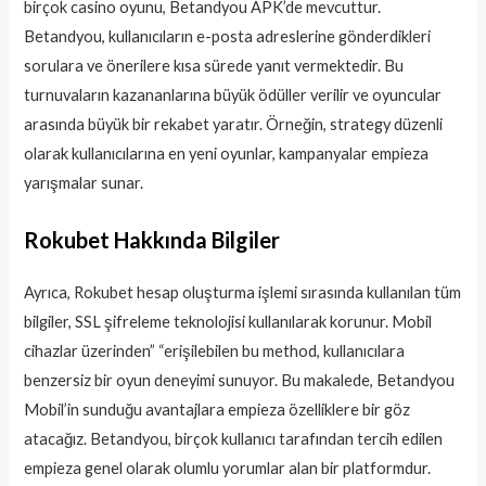
birçok casino oyunu, Betandyou APK’de mevcuttur.
Betandyou, kullanıcıların e-posta adreslerine gönderdikleri
sorulara ve önerilere kısa sürede yanıt vermektedir. Bu
turnuvaların kazananlarına büyük ödüller verilir ve oyuncular
arasında büyük bir rekabet yaratır. Örneğin, strategy düzenli
olarak kullanıcılarına en yeni oyunlar, kampanyalar empieza
yarışmalar sunar.
Rokubet Hakkında Bilgiler
Ayrıca, Rokubet hesap oluşturma işlemi sırasında kullanılan tüm
bilgiler, SSL şifreleme teknolojisi kullanılarak korunur. Mobil
cihazlar üzerinden” “erişilebilen bu method, kullanıcılara
benzersiz bir oyun deneyimi sunuyor. Bu makalede, Betandyou
Mobil’in sunduğu avantajlara empieza özelliklere bir göz
atacağız. Betandyou, birçok kullanıcı tarafından tercih edilen
empieza genel olarak olumlu yorumlar alan bir platformdur.