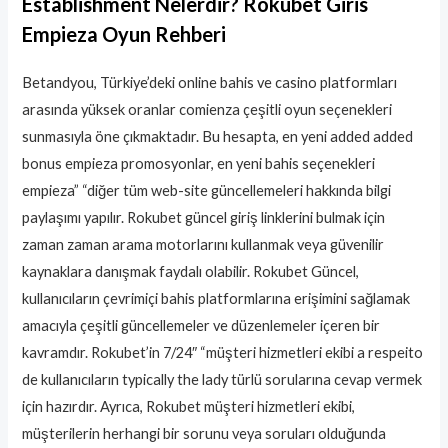
Establishment Nelerdir? Rokubet Giris
Empieza Oyun Rehberi
Betandyou, Türkiye’deki online bahis ve casino platformları
arasında yüksek oranlar comienza çeşitli oyun seçenekleri
sunmasıyla öne çıkmaktadır. Bu hesapta, en yeni added added
bonus empieza promosyonlar, en yeni bahis seçenekleri
empieza” “diğer tüm web-site güncellemeleri hakkında bilgi
paylaşımı yapılır. Rokubet güncel giriş linklerini bulmak için
zaman zaman arama motorlarını kullanmak veya güvenilir
kaynaklara danışmak faydalı olabilir. Rokubet Güncel,
kullanıcıların çevrimiçi bahis platformlarına erişimini sağlamak
amacıyla çeşitli güncellemeler ve düzenlemeler içeren bir
kavramdır. Rokubet’in 7/24″ “müşteri hizmetleri ekibi a respeito
de kullanıcıların typically the lady türlü sorularına cevap vermek
için hazırdır. Ayrıca, Rokubet müşteri hizmetleri ekibi,
müşterilerin herhangi bir sorunu veya soruları olduğunda