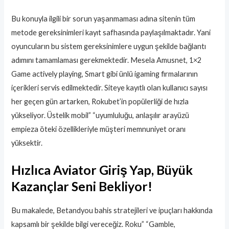
Bu konuyla ilgili bir sorun yaşanmaması adına sitenin tüm
metode gereksinimleri kayıt safhasında paylaşılmaktadır. Yani
oyuncuların bu sistem gereksinimlere uygun şekilde bağlantı
adımını tamamlaması gerekmektedir. Mesela Amusnet, 1×2
Game actively playing, Smart gibi ünlü igaming firmalarının
içerikleri servis edilmektedir. Siteye kayıtlı olan kullanıcı sayısı
her geçen gün artarken, Rokubet’in popülerliği de hızla
yükseliyor. Üstelik mobil” “uyumluluğu, anlaşılır arayüzü
empieza öteki özellikleriyle müşteri memnuniyet oranı
yüksektir.
Hızlıca Aviator Giriş Yap, Büyük
Kazançlar Seni Bekliyor!
Bu makalede, Betandyou bahis stratejileri ve ipuçları hakkında
kapsamlı bir şekilde bilgi vereceğiz. Roku” “Gamble,