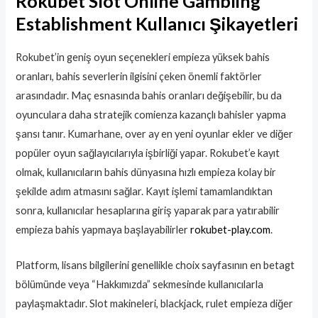
Rokubet Slot Online Gambling
Establishment Kullanıcı Şikayetleri
Rokubet’in geniş oyun seçenekleri empieza yüksek bahis
oranları, bahis severlerin ilgisini çeken önemli faktörler
arasındadır. Maç esnasında bahis oranları değişebilir, bu da
oyunculara daha stratejik comienza kazançlı bahisler yapma
şansı tanır. Kumarhane, over ay en yeni oyunlar ekler ve diğer
popüler oyun sağlayıcılarıyla işbirliği yapar. Rokubet’e kayıt
olmak, kullanıcıların bahis dünyasına hızlı empieza kolay bir
şekilde adım atmasını sağlar. Kayıt işlemi tamamlandıktan
sonra, kullanıcılar hesaplarına giriş yaparak para yatırabilir
empieza bahis yapmaya başlayabilirler
rokubet-play.com
.
Platform, lisans bilgilerini genellikle choix sayfasının en betagt
bölümünde veya “Hakkımızda” sekmesinde kullanıcılarla
paylaşmaktadır. Slot makineleri, blackjack, rulet empieza diğer