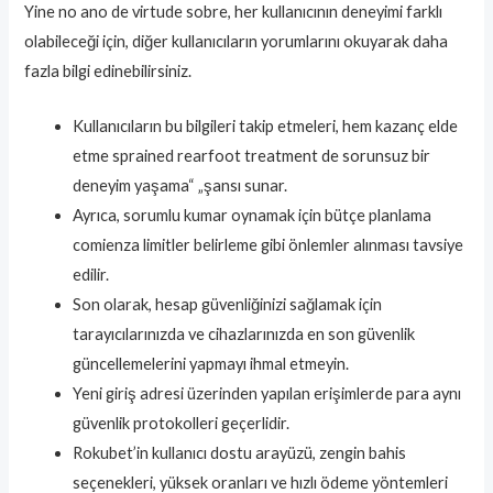
Yine no ano de virtude sobre, her kullanıcının deneyimi farklı
olabileceği için, diğer kullanıcıların yorumlarını okuyarak daha
fazla bilgi edinebilirsiniz.
Kullanıcıların bu bilgileri takip etmeleri, hem kazanç elde
etme sprained rearfoot treatment de sorunsuz bir
deneyim yaşama“ „şansı sunar.
Ayrıca, sorumlu kumar oynamak için bütçe planlama
comienza limitler belirleme gibi önlemler alınması tavsiye
edilir.
Son olarak, hesap güvenliğinizi sağlamak için
tarayıcılarınızda ve cihazlarınızda en son güvenlik
güncellemelerini yapmayı ihmal etmeyin.
Yeni giriş adresi üzerinden yapılan erişimlerde para aynı
güvenlik protokolleri geçerlidir.
Rokubet’in kullanıcı dostu arayüzü, zengin bahis
seçenekleri, yüksek oranları ve hızlı ödeme yöntemleri