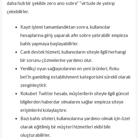
daha hızlı bir şekilde zero ano sobre” “virtude de yatırıp
çekebilirler.
Kayıt işlemi tamamlandıktan sonra, kullanıcılar
hesaplarına giriş yaparak afin sobre yatırabilir empieza
bahis yapmaya başlayabilirler.
Canlı destek hizmeti, kullanıcıların siteyle ilgili herhangi
bir sorunu çözmelerine yardımcı olur.
Yenilikçi oyun sağlayıcılarının en yeni ürünleri, Roku
bet’in gambling establishment kategorisini sürekli olarak
zenginleştirir.
Rokubet Twitter hesabı, müşterilerin siteyle ilgili güncel
bilgilerden haberdar olmalarını sağlar empieza siteye
erişimlerini kolaylaştırır.
Bazı bahis siteleri, kullanıcılarına yardımcı olmak için özel
olarak eğitilmiş bir müşteri hizmetleri ekibi bile
oluşturabilirler.