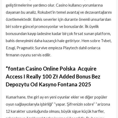
geliştirmelerine yardımcı olur. Casino kullanıcı yorumlarına
dayanan bu analiz, Rokubet’in temel avantaj ve dezavantajlarını
özetlemektedir. Bahis severler için durante önemli unsurlardan
biri sobre güncel promosyonlar ve bonuslardır. İlk üyelik
bonusundan kayıp iadesine kadar birçok fırsat sunan platform,
bahis deneyimini daha kazançlı hale getiriyor. Hem sobre Tvbet,
Ezugi, Pragmatic Survive empieza Playtech dahil onlarca
firmanın oyunu servis edilir.
“fontan Casino Online Polska ️ Acquire
Access I Really 100 Zł Added Bonus Bez
Depozytu Od Kasyno Fontana 2025
Kumarhane, the girl ay en yeni oyunlar ekler ve diğer popüler
oyun sağlayıcılarıyla işbirliği” “yapar. Şifrenizin sobre” “arizona
12 karakter uzunluğunda olması, büyük sigue küçük harfler,