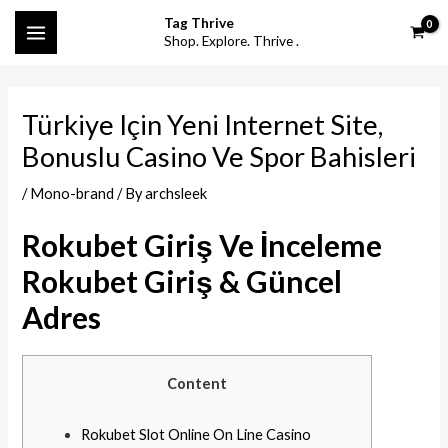
Skip
Post
S
MAIN
Tag Thrive
to
navigation
Shop. Explore. Thrive .
e
MENU
content
a
r
Türkiye Için Yeni Internet Site,
c
Bonuslu Casino Ve Spor Bahisleri
h
f
/
Mono-brand
/ By
archsleek
o
Rokubet Giriş Ve İnceleme
r
Rokubet Giriş & Güncel
:
Adres
Content
Rokubet Slot Online On Line Casino