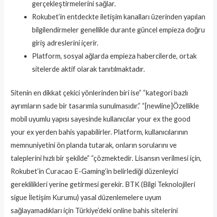
gerçekleştirmelerini sağlar.
Rokubet’in entdeckte iletişim kanalları üzerinden yapılan
bilgilendirmeler genellikle durante güncel empieza doğru
giriş adreslerini içerir.
Platform, sosyal ağlarda empieza habercilerde, ortak
sitelerde aktif olarak tanıtılmaktadır.
Sitenin en dikkat çekici yönlerinden biri ise” “kategori bazlı
ayrımların sade bir tasarımla sunulmasıdır.” “[newline]Özellikle
mobil uyumlu yapısı sayesinde kullanıcılar your ex the good
your ex yerden bahis yapabilirler. Platform, kullanıcılarının
memnuniyetini ön planda tutarak, onların sorularını ve
taleplerini hızlı bir şekilde” “çözmektedir. Lisansın verilmesi için,
Rokubet’in Curacao E-Gaming’in belirlediği düzenleyici
gereklilikleri yerine getirmesi gerekir. BTK (Bilgi Teknolojileri
sigue İletişim Kurumu) yasal düzenlemelere uyum
sağlayamadıkları için Türkiye’deki online bahis sitelerini