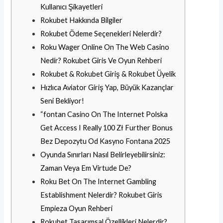
Kullanıcı Şikayetleri
Rokubet Hakkında Bilgiler
Rokubet Ödeme Seçenekleri Nelerdir?
Roku Wager Online On The Web Casino
Nedir? Rokubet Giris Ve Oyun Rehberi
Rokubet & Rokubet Giriş & Rokubet Üyelik
Hızlıca Aviator Giriş Yap, Büyük Kazançlar
Seni Bekliyor!
“fontan Casino On The Internet Polska ️
Get Access I Really 100 Zł Further Bonus
Bez Depozytu Od Kasyno Fontana 2025
Oyunda Sınırları Nasıl Belirleyebilirsiniz:
Zaman Veya Em Virtude De?
Roku Bet On The Internet Gambling
Establishment Nelerdir? Rokubet Giris
Empieza Oyun Rehberi
Rokubet Tasarımsal Özellikleri Nelerdir?