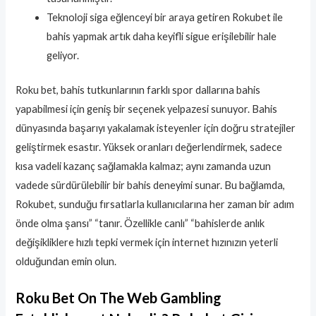
Teknoloji siga eğlenceyi bir araya getiren Rokubet ile
bahis yapmak artık daha keyifli sigue erişilebilir hale
geliyor.
Roku bet, bahis tutkunlarının farklı spor dallarına bahis
yapabilmesi için geniş bir seçenek yelpazesi sunuyor. Bahis
dünyasında başarıyı yakalamak isteyenler için doğru stratejiler
geliştirmek esastır. Yüksek oranları değerlendirmek, sadece
kısa vadeli kazanç sağlamakla kalmaz; aynı zamanda uzun
vadede sürdürülebilir bir bahis deneyimi sunar. Bu bağlamda,
Rokubet, sunduğu fırsatlarla kullanıcılarına her zaman bir adım
önde olma şansı” “tanır. Özellikle canlı” “bahislerde anlık
değişikliklere hızlı tepki vermek için internet hızınızın yeterli
olduğundan emin olun.
Roku Bet On The Web Gambling