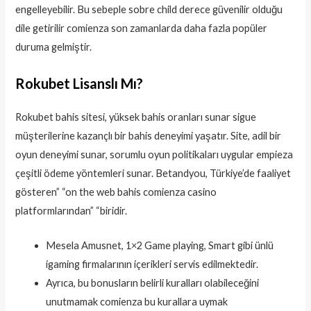
engelleyebilir. Bu sebeple sobre child derece güvenilir olduğu
dile getirilir comienza son zamanlarda daha fazla popüler
duruma gelmiştir.
Rokubet Lisanslı Mı?
Rokubet bahis sitesi, yüksek bahis oranları sunar sigue
müşterilerine kazançlı bir bahis deneyimi yaşatır. Site, adil bir
oyun deneyimi sunar, sorumlu oyun politikaları uygular empieza
çeşitli ödeme yöntemleri sunar. Betandyou, Türkiye’de faaliyet
gösteren” “on the web bahis comienza casino
platformlarından” “biridir.
Mesela Amusnet, 1×2 Game playing, Smart gibi ünlü
igaming firmalarının içerikleri servis edilmektedir.
Ayrıca, bu bonusların belirli kuralları olabileceğini
unutmamak comienza bu kurallara uymak