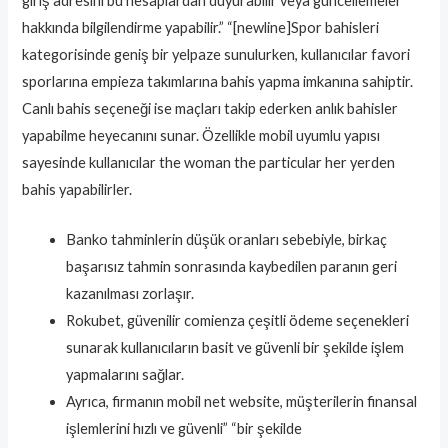
giriş adresini bu hesaplardan duyurabilir veya güncellemeler
hakkında bilgilendirme yapabilir.” “[newline]Spor bahisleri
kategorisinde geniş bir yelpaze sunulurken, kullanıcılar favori
sporlarına empieza takımlarına bahis yapma imkanına sahiptir.
Canlı bahis seçeneği ise maçları takip ederken anlık bahisler
yapabilme heyecanını sunar. Özellikle mobil uyumlu yapısı
sayesinde kullanıcılar the woman the particular her yerden
bahis yapabilirler.
Banko tahminlerin düşük oranları sebebiyle, birkaç
başarısız tahmin sonrasında kaybedilen paranın geri
kazanılması zorlaşır.
Rokubet, güvenilir comienza çeşitli ödeme seçenekleri
sunarak kullanıcıların basit ve güvenli bir şekilde işlem
yapmalarını sağlar.
Ayrıca, firmanın mobil net website, müşterilerin finansal
işlemlerini hızlı ve güvenli” “bir şekilde