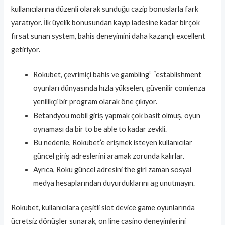
kullanıcılarına düzenli olarak sunduğu cazip bonuslarla fark
yaratıyor. İlk üyelik bonusundan kayıp iadesine kadar birçok
fırsat sunan system, bahis deneyimini daha kazançlı excellent
getiriyor.
Rokubet, çevrimiçi bahis ve gambling” “establishment
oyunları dünyasında hızla yükselen, güvenilir comienza
yenilikçi bir program olarak öne çıkıyor.
Betandyou mobil giriş yapmak çok basit olmuş, oyun
oynaması da bir to be able to kadar zevkli.
Bu nedenle, Rokubet’e erişmek isteyen kullanıcılar
güncel giriş adreslerini aramak zorunda kalırlar.
Ayrıca, Roku güncel adresini the girl zaman sosyal
medya hesaplarından duyurduklarını ag unutmayın.
Rokubet, kullanıcılara çeşitli slot device game oyunlarında
ücretsiz dönüşler sunarak, on line casino deneyimlerini