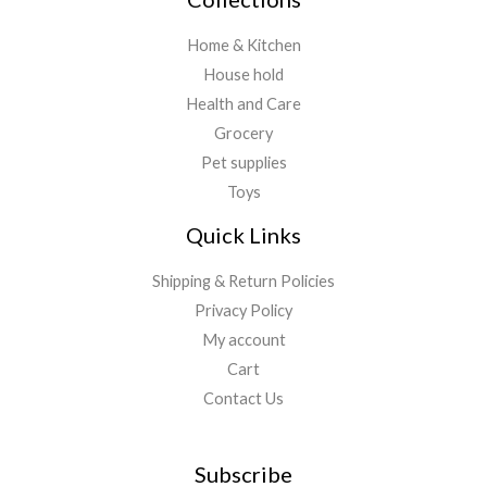
Home & Kitchen
House hold
Health and Care
Grocery
Pet supplies
Toys
Quick Links
Shipping & Return Policies
Privacy Policy
My account
Cart
Contact Us
Subscribe