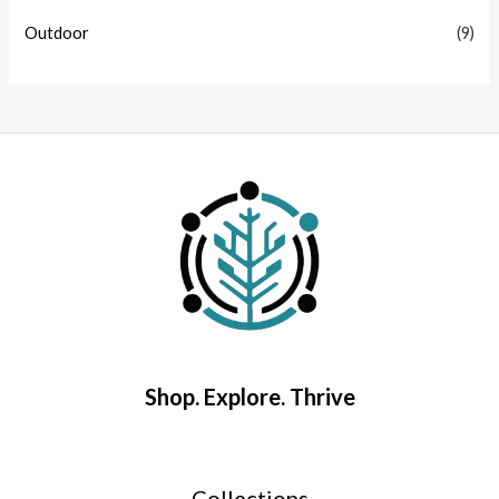
Outdoor
(9)
Shop. Explore. Thrive
Collections