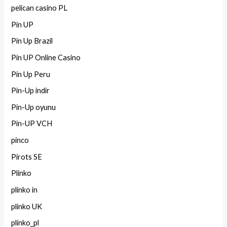
pelican casino PL
Pin UP
Pin Up Brazil
Pin UP Online Casino
Pin Up Peru
Pin-Up indir
Pin-Up oyunu
Pin-UP VCH
pinco
Pirots SE
Plinko
plinko in
plinko UK
plinko_pl