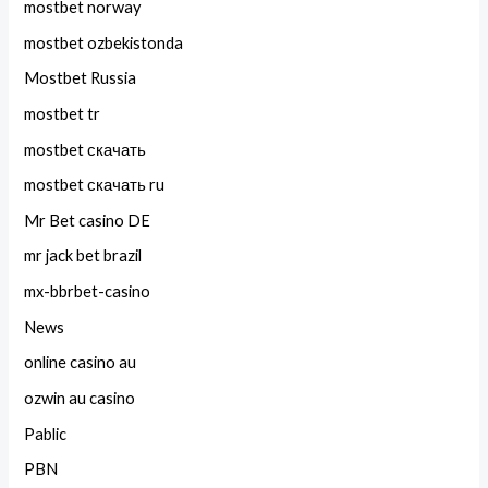
mostbet norway
mostbet ozbekistonda
Mostbet Russia
mostbet tr
mostbet скачать
mostbet скачать ru
Mr Bet casino DE
mr jack bet brazil
mx-bbrbet-casino
News
online casino au
ozwin au casino
Pablic
PBN