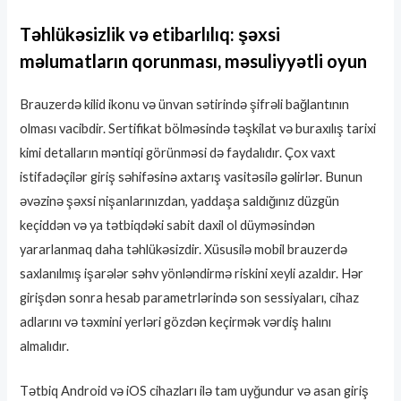
Təhlükəsizlik və etibarlılıq: şəxsi
məlumatların qorunması, məsuliyyətli oyun
Brauzerdə kilid ikonu və ünvan sətirində şifrəli bağlantının
olması vacibdir. Sertifikat bölməsində təşkilat və buraxılış tarixi
kimi detalların məntiqi görünməsi də faydalıdır. Çox vaxt
istifadəçilər giriş səhifəsinə axtarış vasitəsilə gəlirlər. Bunun
əvəzinə şəxsi nişanlarınızdan, yaddaşa saldığınız düzgün
keçiddən və ya tətbiqdəki sabit daxil ol düyməsindən
yararlanmaq daha təhlükəsizdir. Xüsusilə mobil brauzerdə
saxlanılmış işarələr səhv yönləndirmə riskini xeyli azaldır. Hər
girişdən sonra hesab parametrlərində son sessiyaları, cihaz
adlarını və təxmini yerləri gözdən keçirmək vərdiş halını
almalıdır.
Tətbiq Android və iOS cihazları ilə tam uyğundur və asan giriş