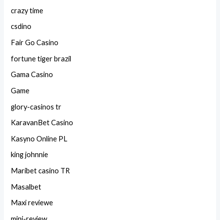
crazy time
csdino
Fair Go Casino
fortune tiger brazil
Gama Casino
Game
glory-casinos tr
KaravanBet Casino
Kasyno Online PL
king johnnie
Maribet casino TR
Masalbet
Maxi reviewe
mini-review