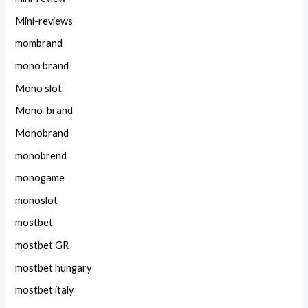
Mini-reviews
mombrand
mono brand
Mono slot
Mono-brand
Monobrand
monobrend
monogame
monoslot
mostbet
mostbet GR
mostbet hungary
mostbet italy