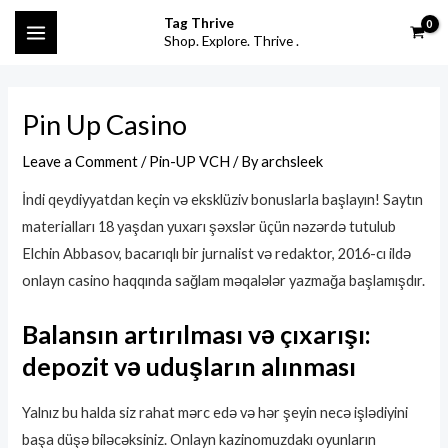
Skip
Post
S
MAIN
Tag Thrive
to
navigation
Shop. Explore. Thrive .
e
MENU
content
a
r
Pin Up Casino
c
h
Leave a Comment
/
Pin-UP VCH
/ By
archsleek
f
İndi qeydiyyatdan keçin və eksklüziv bonuslarla başlayın! Saytın
o
materialları 18 yaşdan yuxarı şəxslər üçün nəzərdə tutulub
r
Elchin Abbasov, bacarıqlı bir jurnalist və redaktor, 2016-cı ildə
:
onlayn casino haqqında sağlam məqalələr yazmağa başlamışdır.
Balansın artırılması və çıxarışı:
depozit və uduşların alınması
Yalnız bu halda siz rahat mərc edə və hər şeyin necə işlədiyini
başa düşə biləcəksiniz. Onlayn kazinomuzdakı oyunların