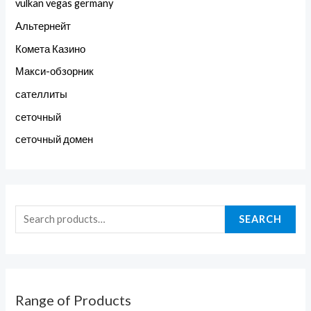
vulkan vegas germany
Альтернейт
Комета Казино
Макси-обзорник
сателлиты
сеточный
сеточный домен
SEARCH
Range of Products