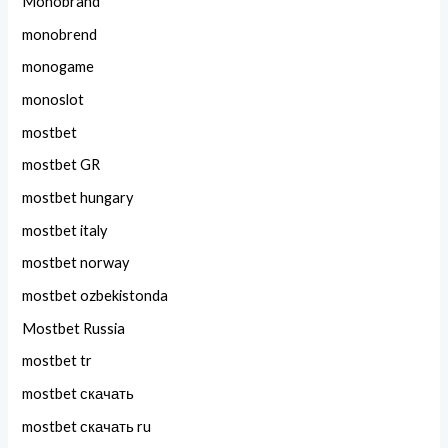
Monobrand
monobrend
monogame
monoslot
mostbet
mostbet GR
mostbet hungary
mostbet italy
mostbet norway
mostbet ozbekistonda
Mostbet Russia
mostbet tr
mostbet скачать
mostbet скачать ru