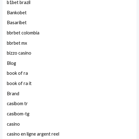
b1bet brazil
Bankobet
Basaribet
bbrbet colombia
bbrbet mx
bizzo casino
Blog
book of ra
book of ra it
Brand
casibom tr
casibom-tg
casino
casino en ligne argent reel