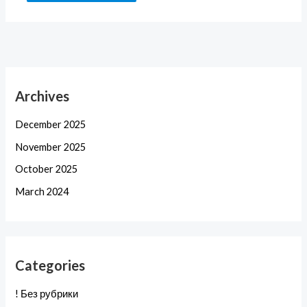
Archives
December 2025
November 2025
October 2025
March 2024
Categories
! Без рубрики