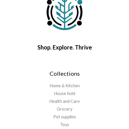
Shop. Explore. Thrive
Collections
Home & Kitchen
House hold
Health and Care
Grocery
Pet supplies
Toys