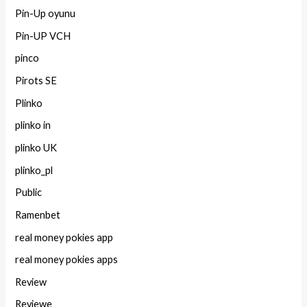
Pin-Up oyunu
Pin-UP VCH
pinco
Pirots SE
Plinko
plinko in
plinko UK
plinko_pl
Public
Ramenbet
real money pokies app
real money pokies apps
Review
Reviewe