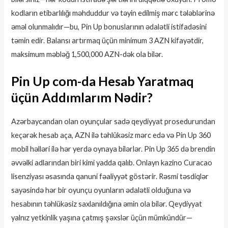
kodların etibarlılığı məhduddur və təyin edilmiş mərc tələblərinə
əməl olunmalıdır—bu, Pin Up bonuslarının ədalətli istifadəsini
təmin edir. Balansı artırmaq üçün minimum 3 AZN kifayətdir,
maksimum məbləğ 1,500,000 AZN-dək ola bilər.
Pin Up com-da Hesab Yaratmaq
üçün Addımlarım Nədir?
Azərbaycandan olan oyunçular sadə qeydiyyat prosedurundan
keçərək hesab aça, AZN ilə təhlükəsiz mərc edə və Pin Up 360
mobil həlləri ilə hər yerdə oynaya bilərlər. Pin Up 365 də brendin
əvvəlki adlarından biri kimi yadda qalıb. Onlayn kazino Curacao
lisenziyası əsasında qanuni fəaliyyət göstərir. Rəsmi təsdiqlər
sayəsində hər bir oyunçu oyunların ədalətli olduğuna və
hesabının təhlükəsiz saxlanıldığına əmin ola bilər. Qeydiyyat
yalnız yetkinlik yaşına çatmış şəxslər üçün mümkündür—