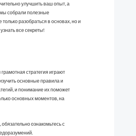
чительно улучшить ваш опыт, а
, мы собрали полезные
только разобраться в основах, но и
узнать все секреты!
 и грамотная стратегия играют
изучить основные правила и
атегий, и понимание их поможет
олько основных моментов, на
, обязательно ознакомьтесь с
недоразумений.