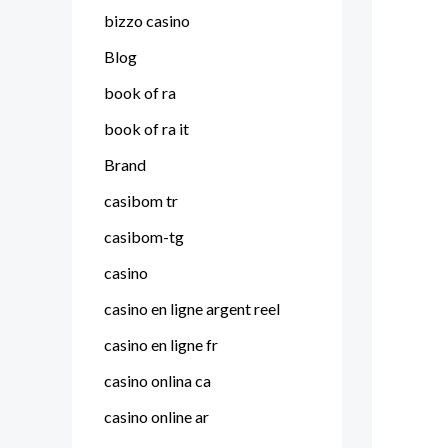
bizzo casino
Blog
book of ra
book of ra it
Brand
casibom tr
casibom-tg
casino
casino en ligne argent reel
casino en ligne fr
casino onlina ca
casino online ar