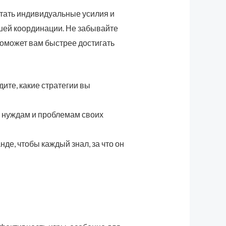
етать индивидуальные усилия и
шей координации. Не забывайте
оможет вам быстрее достигать
ите, какие стратегии вы
к нуждам и проблемам своих
де, чтобы каждый знал, за что он